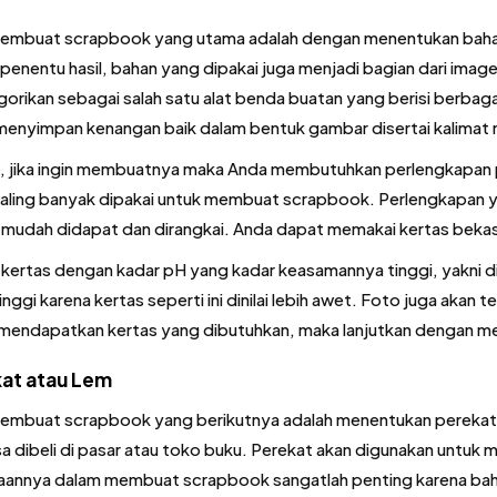
embuat scrapbook yang utama adalah dengan menentukan baha
 penentu hasil, bahan yang dipakai juga menjadi bagian dari ima
gorikan sebagai salah satu alat benda buatan yang berisi berb
menyimpan kenangan baik dalam bentuk gambar disertai kalimat 
 jika ingin membuatnya maka Anda membutuhkan perlengkapan pe
aling banyak dipakai untuk membuat scrapbook. Perlengkapan ya
 mudah didapat dan dirangkai. Anda dapat memakai kertas bekas
h kertas dengan kadar pH yang kadar keasamannya tinggi, yakni di
nggi karena kertas seperti ini dinilai lebih awet. Foto juga akan
mendapatkan kertas yang dibutuhkan, maka lanjutkan dengan me
at atau Lem
embuat scrapbook yang berikutnya adalah menentukan perekat a
sa dibeli di pasar atau toko buku. Perekat akan digunakan untuk 
annya dalam membuat scrapbook sangatlah penting karena baha