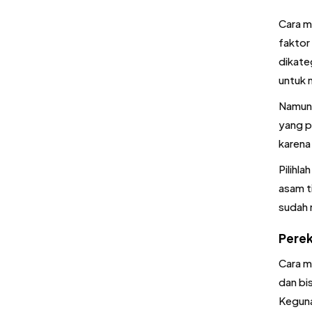
Cara m
faktor
dikate
untuk 
Namun,
yang p
karena
Pilihla
asam ti
sudah 
Perek
Cara m
dan bi
Keguna