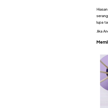
Hiasan
serang
lupa t
Jika A
Memil