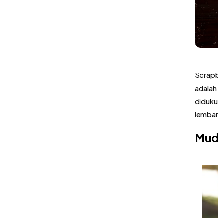
Scrapb
adalah
diduku
lembar
Mud