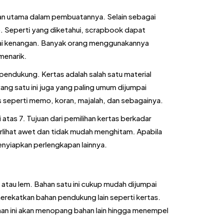
n utama dalam pembuatannya. Selain sebagai
ge. Seperti yang diketahui, scrapbook dapat
agai kenangan. Banyak orang menggunakannya
menarik.
ndukung. Kertas adalah salah satu material
ng satu ini juga yang paling umum dijumpai
 seperti memo, koran, majalah, dan sebagainya.
 atas 7. Tujuan dari pemilihan kertas berkadar
 terlihat awet dan tidak mudah menghitam. Apabila
nyiapkan perlengkapan lainnya.
tau lem. Bahan satu ini cukup mudah dijumpai
merekatkan bahan pendukung lain seperti kertas.
n ini akan menopang bahan lain hingga menempel