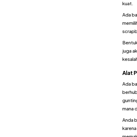
kuat.
Ada ba
memili
scrapb
Bentuk
juga a
kesala
Alat
Ada ba
berhub
guntin
mana d
Anda b
karena
memaka