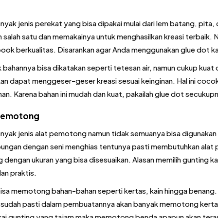
nyak jenis perekat yang bisa dipakai mulai dari lem batang, pita,
h salah satu dan memakainya untuk menghasilkan kreasi terbaik. 
ook berkualitas. Disarankan agar Anda menggunakan glue dot ka
 bahannya bisa dikatakan seperti tetesan air, namun cukup kuat
kan dapat menggeser-geser kreasi sesuai keinginan. Hal ini coc
han. Karena bahan ini mudah dan kuat, pakailah glue dot secukupn
 Pemotong
nyak jenis alat pemotong namun tidak semuanya bisa digunakan 
ungan dengan seni menghias tentunya pasti membutuhkan alat
g dengan ukuran yang bisa disesuaikan. Alasan memilih gunting kar
an praktis.
isa memotong bahan-bahan seperti kertas, kain hingga benang. 
 sudah pasti dalam pembuatannya akan banyak memotong kertas. 
i gunting yang tajam maka memotong benda apapun akan teras