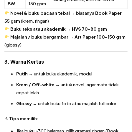
BW
150 gsm
Novel & buku bacaan tebal
→ biasanya
Book Paper
55 gsm
(krem, ringan)
Buku teks atau akademik
→
HVS 70–80 gsm
Majalah / buku bergambar
→
Art Paper 100–150 gsm
(glossy)
3. Warna Kertas
Putih
→ untuk buku akademik, modul
Krem / Off-white
→ untuk novel, agar mata tidak
cepat lelah
Glossy
→ untuk buku foto atau majalah full color
⚠
Tips memilih:
Jika buku >300 halaman, pilih gramasi ringan (Book