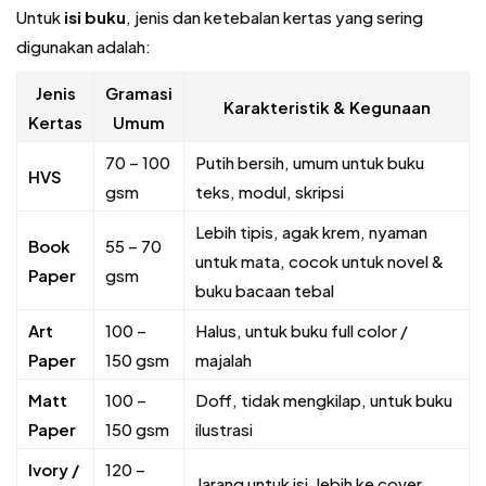
Untuk
isi buku
, jenis dan ketebalan kertas yang sering
digunakan adalah:
Jenis
Gramasi
Karakteristik & Kegunaan
Kertas
Umum
70 – 100
Putih bersih, umum untuk buku
HVS
gsm
teks, modul, skripsi
Lebih tipis, agak krem, nyaman
Book
55 – 70
untuk mata, cocok untuk novel &
Paper
gsm
buku bacaan tebal
Art
100 –
Halus, untuk buku full color /
Paper
150 gsm
majalah
Matt
100 –
Doff, tidak mengkilap, untuk buku
Paper
150 gsm
ilustrasi
Ivory /
120 –
Jarang untuk isi, lebih ke cover