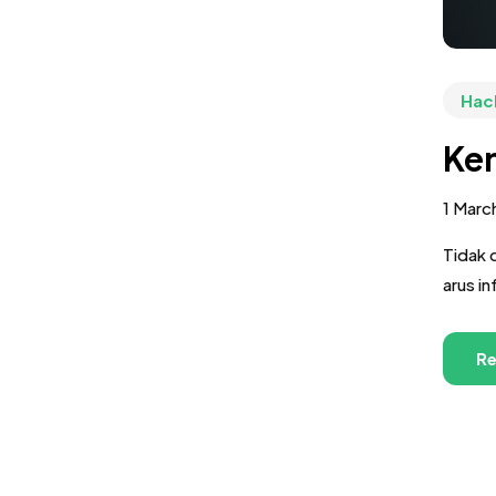
Hac
Ken
1 Marc
Tidak 
arus i
Re