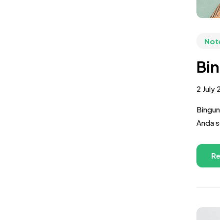
Not
Bin
2 July
Bingun
Anda s
Re