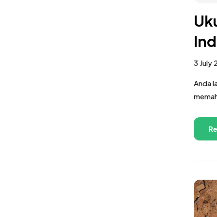
Uku
Ind
3 July
Anda l
memaha
Re