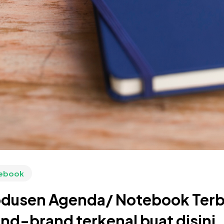
ebook
dusen Agenda/ Notebook Terba
nd-brand terkenal buat disini