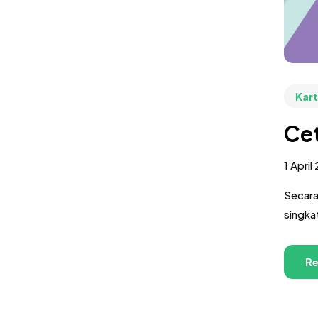
Kar
Ce
1 April
Secara
singka
Re